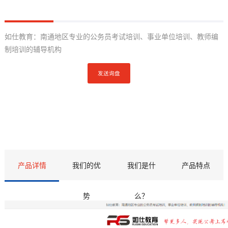
外贸快车
如仕教育：南通地区专业的公务员考试培训、事业单位培训、教师编
相关新闻
制培训的辅导机构
发送询盘
为什么搜索引擎不收录我的网站
2023-01-07
SEO效果多长时间见效?
2023-01-07
产品详情
我们的优
我们是什
产品特点
势
么？
判断竞争对手网站seo优化状况的几大要素
2022-07-25