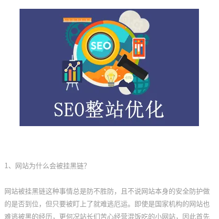
网站建设
相关新闻
为什么搜索引擎不收录我的网站
2023-01-07
SEO效果多长时间见效?
2023-01-07
1、网站为什么会被挂黑链？
网站被挂黑链这种事情总是防不胜防，且不说网站本身的安全防护做
判断竞争对手网站seo优化状况的几大要素
的是否到位，但只要被盯上了就难逃厄运。即使是国家机构的网站也
2022-07-25
难逃被黑的经历，更何况站长们苦心经营混饭吃的小网站，因此首先