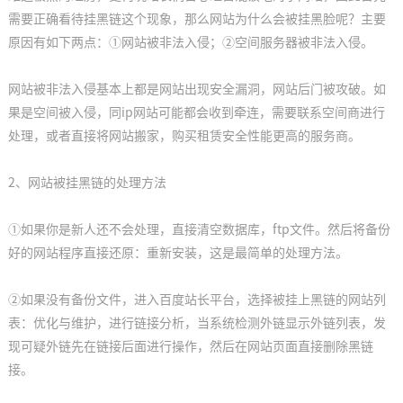
需要正确看待挂黑链这个现象，那么网站为什么会被挂黑脸呢？主要
原因有如下两点：①网站被非法入侵；②空间服务器被非法入侵。
社会化媒体影响网站SEO排名的三个方面
网站被非法入侵基本上都是网站出现安全漏洞，网站后门被攻破。如
2022-07-25
果是空间被入侵，同ip网站可能都会收到牵连，需要联系空间商进行
处理，或者直接将网站搬家，购买租赁安全性能更高的服务商。
推荐产品
2、网站被挂黑链的处理方法
①如果你是新人还不会处理，直接清空数据库，ftp文件。然后将备份
好的网站程序直接还原：重新安装，这是最简单的处理方法。
②如果没有备份文件，进入百度站长平台，选择被挂上黑链的网站列
表：优化与维护，进行链接分析，当系统检测外链显示外链列表，发
现可疑外链先在链接后面进行操作，然后在网站页面直接删除黑链
接。