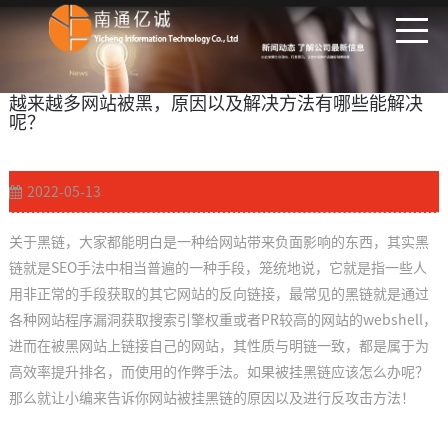
越来越多网站被黑，原因以及解决方法有哪些能解决
呢？
网络营销资讯
2022-05-13
网站优化
关于黑链，大家都能明白是一种给网站带来负面影响的东西，其实黑
链就是SEO手法中相当普遍的一种手段，笼统地说，它就是指一些人
百度推广技巧
用非正常的手段获取的其它网站的反向链接，最常见的黑链就是通过
各种网站程序漏洞获取搜索引擎权重或者PR较高的网站的webshell，
抖音推广解读
进而在被黑网站上链接自己的网站，其性质与明链一致，都是属于为
高效率提升排名，而使用的作弊手法。如果被挂黑链应该怎么办呢？
SEO优化算法解读
那么就让小编来告诉你网站被挂黑链的原因以及进行反攻击方法！
关键词优化