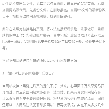
③手动检查网站文件，尤其是高权重页面，最重要的就是首页。右键
查看网站源代码，先备份文件，在删除黑链。查看ftp文件的最新修改
日子，根据修改时间查找黑链，找到删除即可。
此外在处理完被挂黑链页面，将非法链接赶尽杀绝，注意做好一些后
续的保护工作：①修改账号密码，其中包括：后台登陆账号密码以及
ftp账号密码；②利用网站安全检查漏洞工具查漏补缺，修补安全漏洞
等。
不得不知网站被挂黑链的原因以及进行反攻击方法！
3、如何对挂黑链网站进行反攻击？
当网站被挂上黑链之后真的是气不打一处来，心里面千万头草泥马狂
奔而过，而且这些网站大多都是非法网站，如果有真实的网站存在，
那么直接进入安全联盟举报网站，将非法内容进行完整的填写；同时
还可以进去网络违法犯罪举报网站进行再次举报，实在不爽多找几个